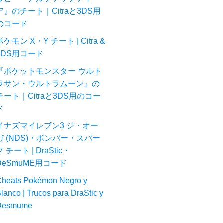
ア』のチート｜Citraと3DS用
のコード
ポケモン X・Y チート | Citra &
3DS用コード
『ポケットモンスター ウルト
ラサン・ウルトラムーン』の
チート｜Citraと3DS用のコー
ド
イナズマイレブン3 ジ・オー
ガ (NDS)・ボンバー・スパー
ク チート | DraStic・
DeSmuME用コード
heats Pokémon Negro y
lanco | Trucos para DraStic y
Desmume