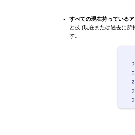
すべての現在持っているア
と技 (現在または過去に所
す。
D
C
2
D
D