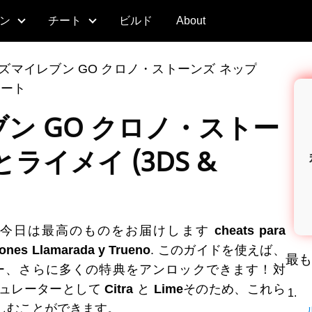
ン
チート
ビルド
About
ズマイレブン GO クロノ・ストーンズ ネップ
のチート
ン GO クロノ・ストー
ライメイ (3DS &
ト
！今日は最高のものをお届けします
cheats para
ones Llamarada y Trueno
. このガイドを使えば、
最も
ー、さらに多くの特典をアンロックできます！対
ュレーターとして
Citra
と
Lime
そのため、これら
しむことができます。