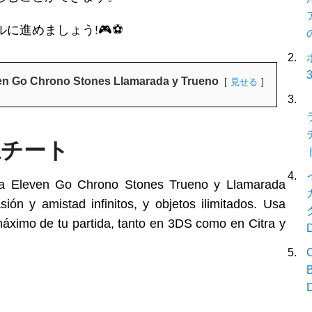
に進めましょう!🎮⚽
ven Go Chrono Stones Llamarada y Trueno
見せる
系チート
ma Eleven Go Chrono Stones Trueno y Llamarada
ón y amistad infinitos, y objetos ilimitados. Usa
 máximo de tu partida, tanto en 3DS como en Citra y
C
B