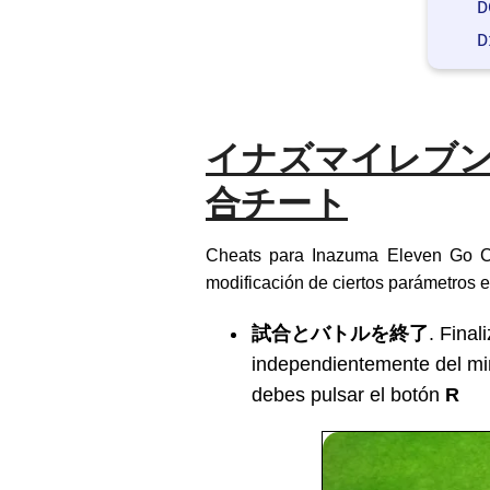
D
D
イナズマイレブン
合チート
Cheats para Inazuma Eleven Go C
modificación de ciertos parámetros e
試合とバトルを終了
. Final
independientemente del min
debes pulsar el botón
R