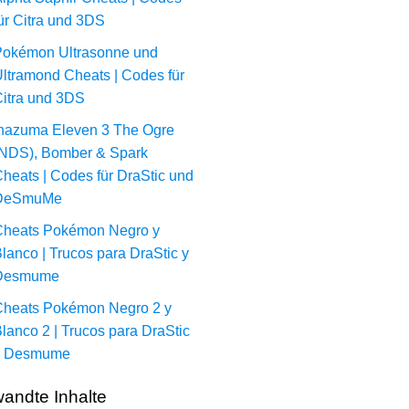
ür Citra und 3DS
okémon Ultrasonne und
ltramond Cheats | Codes für
itra und 3DS
nazuma Eleven 3 The Ogre
NDS), Bomber & Spark
heats | Codes für DraStic und
DeSmuMe
heats Pokémon Negro y
lanco | Trucos para DraStic y
Desmume
heats Pokémon Negro 2 y
lanco 2 | Trucos para DraStic
y Desmume
andte Inhalte