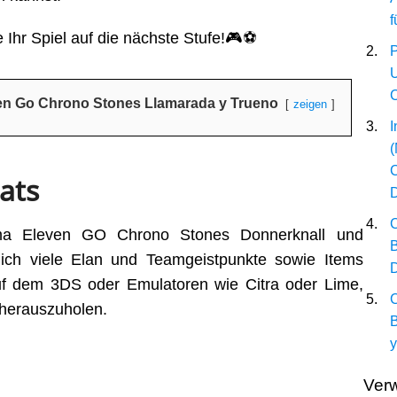
f
 Ihr Spiel auf die nächste Stufe!🎮⚽
P
U
C
ven Go Chrono Stones Llamarada y Trueno
zeigen
I
(
C
ats
C
uma Eleven GO Chrono Stones Donnerknall und
B
ich viele Elan und Teamgeistpunkte sowie Items
uf dem 3DS oder Emulatoren wie Citra oder Lime,
C
herauszuholen.
B
Verw