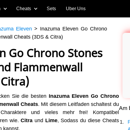
n
Cheats
Sets
Uber Uns
azuma Eleven
>
Inazuma Eleven Go Chrono
nwall Cheats (3DS & Citra)
n Go Chrono Stones
und Flammenwall
Citra)
cken Sie die besten
Inazuma Eleven Go Chrono
menwall Cheats
. Mit diesem Leitfaden schaltest du
Am b
 Charaktere und vieles mehr frei! Kompatibel
ren wie.
Citra
und
Lime
, Sodass du diese Cheats
 kannst.
A