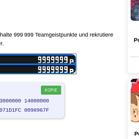
rhalte 999 999 Teamgeistpunkte und rekrutiere
P
r.
KOPIE
3000000 14000000
071D1FC 0098967F
P