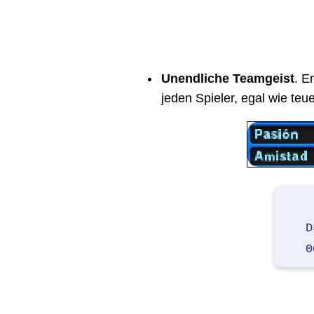
Unendliche Teamgeist
. E
jeden Spieler, egal wie teue
D
0