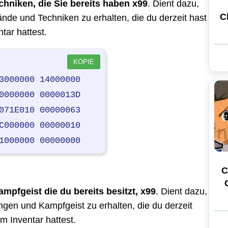
hniken, die Sie bereits haben x99
. Dient dazu,
C
ände und Techniken zu erhalten, die du derzeit hast
tar hattest.
KOPIE
3000000 14000000
0000000 0000013D
071E010 00000063
C000000 00000010
1000000 00000000
C
mpfgeist die du bereits besitzt, x99
. Dient dazu,
ngen und Kampfgeist zu erhalten, die du derzeit
em Inventar hattest.