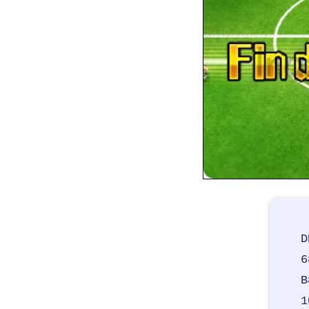
D
6
B
1