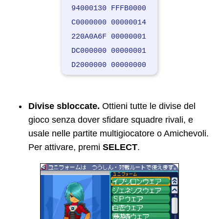
020A095C 63636363
94000130 FFFB0000
220A0960 00000063
C0000000 00000014
220A0962 00000063
220A0A6F 00000001
120A0964 00006363
DC000000 00000001
220A0966 00000063
D2000000 00000000
020A0968 63636363
220A0971 00000063
120A0972 00006363
Divise sbloccate.
Ottieni tutte le divise del
020A0974 63636363
gioco senza dover sfidare squadre rivali, e
220A0978 00000063
usale nelle partite multigiocatore o Amichevoli.
220A097A 00000063
Per attivare, premi
SELECT
.
220A097B 00000063
120A097C 00006363
120A097E 00006363
120A0980 00006363
220A0983 00000063