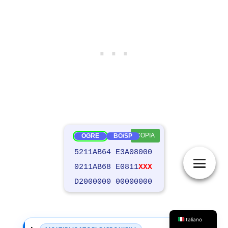
COPIA
日本語
OGRE
BO/SP
5211AB64 E3A08000
Français
0211AB68 E0811
XXX
Deutsch
D2000000 00000000
English (UK)
Español
Italiano