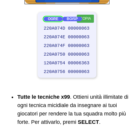
COPIA
OGRE
BO/SP
220A074D 00000063
220A074E 00000063
220A074F 00000063
220A0750 00000063
120A0754 00006363
220A0756 00000063
Tutte le tecniche x99
. Ottieni unità illimitate di
ogni tecnica micidiale da insegnare ai tuoi
giocatori per rendere la tua squadra molto più
forte. Per attivarlo, premi
SELECT
.