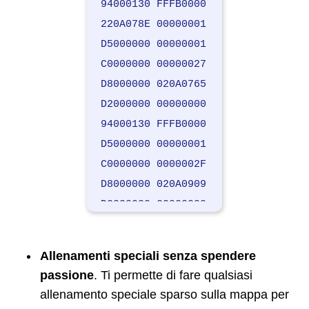
94000130 FFFB0000
020A09A4 63636363
220A078E 00000001
020A09A8 63636363
D5000000 00000001
120A09AC 00006363
C0000000 00000027
120A0ACC 00006363
D8000000 020A0765
120A0ACE 00006363
D2000000 00000000
020A0AD0 63636363
94000130 FFFB0000
020A0AD4 63636363
D5000000 00000001
020A0AD8 63636363
C0000000 0000002F
020A0AE0 63636363
D8000000 020A0909
020A0AE4 63636363
D2000000 00000000
020A0AE8 63636363
94000130 FFFB0000
020A0AEC 63636363
D5000000 00000001
Allenamenti speciali senza spendere
C0000000 00000014
passione
. Ti permette di fare qualsiasi
D8000000 020A0AB7
allenamento speciale sparso sulla mappa per
D2000000 00000000