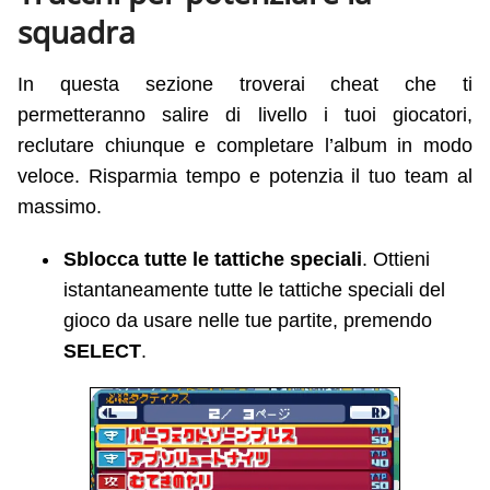
220A07D7 00000063
squadra
220A07D8 00000063
220A07DB 00000063
In questa sezione troverai cheat che ti
120A07DC 00006363
permetteranno salire di livello i tuoi giocatori,
220A07F1 00000063
reclutare chiunque e completare l’album in modo
220A07F4 00000063
veloce. Risparmia tempo e potenzia il tuo team al
120A07F6 00006363
massimo.
120A07FA 00006363
220A07FD 00000063
Sblocca tutte le tattiche speciali
. Ottieni
220A07FE 00000063
istantaneamente tutte le tattiche speciali del
gioco da usare nelle tue partite, premendo
220A0801 00000063
SELECT
.
120A0802 00006363
120A0804 00006363
220A0809 00000063
220A093A 00000063
220A093C 00000063