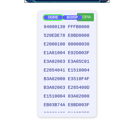
COPIA
OGRE
BO/SP
94000130 FFFB0000
520EDE78 E8BD8008
E2000100 00000038
E1A01004 E92D003F
E3A02063 E3A05C01
E2854041 E1510004
B3A02000 E3510F4F
B3A02063 E285409D
E1510004 03A02000
EB03B74A E8BD003F
02000138 EA03B7FF
020EE138 EAFC47F0
D0000000 00000000