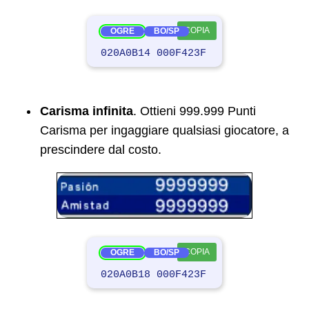
COPIA
OGRE
BO/SP
020A0B14 000F423F
Carisma infinita
. Ottieni 999.999 Punti
Carisma per ingaggiare qualsiasi giocatore, a
prescindere dal costo.
COPIA
OGRE
BO/SP
020A0B18 000F423F