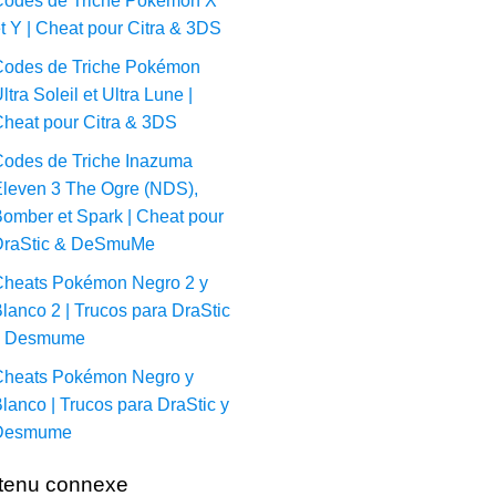
odes de Triche Pokémon X
t Y | Cheat pour Citra & 3DS
odes de Triche Pokémon
ltra Soleil et Ultra Lune |
heat pour Citra & 3DS
odes de Triche Inazuma
leven 3 The Ogre (NDS),
omber et Spark | Cheat pour
DraStic & DeSmuMe
heats Pokémon Negro 2 y
lanco 2 | Trucos para DraStic
y Desmume
heats Pokémon Negro y
lanco | Trucos para DraStic y
Desmume
tenu connexe