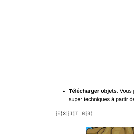
0
0
0
0
0
0
0
0
0
0
Télécharger objets
. Vous
0
super techniques à partir d
0
🇪🇸 🇮🇹 🇬🇧
0
0
0