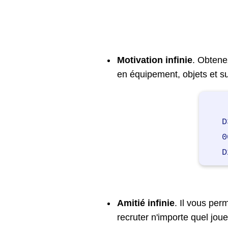
Motivation infinie
. Obtene
en équipement, objets et s
D
0
D
Amitié infinie
. Il vous per
recruter n'importe quel joue