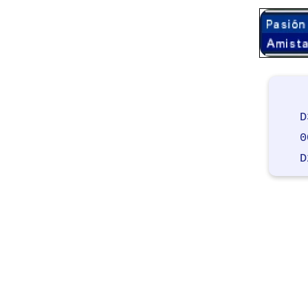
D
0
D