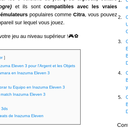
C
ogre)
et ils sont
compatibles avec les vraies
e
 émulateurs
populaires comme
Citra
, vous pouvez
C
appareil sur lequel vous jouez.
U
C
 votre jeu au niveau supérieur !🎮⚽
C
E
B
er
uma Eleven 3 pour l'Argent et les Objets
ámara en Inazuma Eleven 3
C
B
orar tu Equipo en Inazuma Eleven 3
e match Inazuma Eleven 3
C
B
r 3ds
eats de Inazuma Eleven
Con