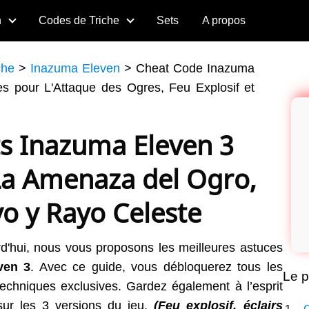
n
Codes de Triche
Sets
A propos
che
>
Inazuma Eleven
>
Cheat Code Inazuma
hes pour L'Attaque des Ogres, Feu Explosif et
ts Inazuma Eleven 3
 La Amenaza del Ogro,
o y Rayo Celeste
d'hui, nous vous proposons les meilleures astuces
ven 3
. Avec ce guide, vous débloquerez tous les
Le p
s techniques exclusives. Gardez également à l’esprit
sur les 3 versions du jeu.
(Feu explosif, éclairs