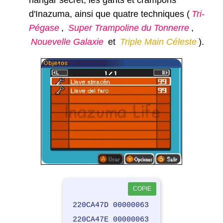
hangar secret, les gants et crampons
d'Inazuma, ainsi que quatre techniques (
Tri-
Pégase
,
Super Trampoline du Tonnerre
,
Nouevelle Galaxie
et
Triple Main Céleste
).
COPIE
220CA47D 00000063
220CA47E 00000063