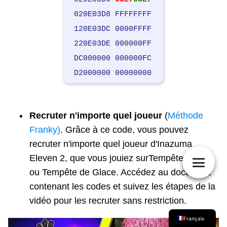
020E03D8 FFFFFFFF
120E03DC 0000FFFF
220E03DE 000000FF
DC000000 000000FC
D2000000 00000000
Recruter n'importe quel joueur
(
Méthode
Franky)
. Grâce à ce code, vous pouvez
日本語
recruter n'importe quel joueur d'Inazuma
Deutsch
Eleven 2, que vous jouiez surTempête de Feu
Italiano
ou Tempête de Glace. Accédez au document
contenant les codes et suivez les étapes de la
English (UK)
vidéo pour les recruter sans restriction.
Español
Français