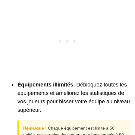
D5000000 00000063
C0000000 00000018
D8000000 020CA7B5
D2000000 00000000
D3000000 00000000
120CA5C8 00006363
D2000000 00000000
Équipements illimités.
Débloquez toutes les
équipements et améliorez les statistiques de
vos joueurs pour hisser votre équipe au niveau
supérieur.
Remarque :
Chaque équipement est limité à 50
unités, car certains deviennent non fonctionnels à 99