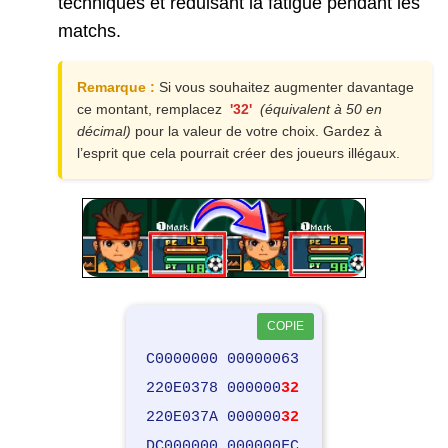
techniques et réduisant la fatigue pendant les
matchs.
Remarque :
Si vous souhaitez augmenter davantage
ce montant, remplacez
'32'
(équivalent à 50 en
décimal)
pour la valeur de votre choix. Gardez à
l’esprit que cela pourrait créer des joueurs illégaux.
COPIE
C0000000 00000063
220E0378 000000
32
220E037A 000000
32
DC000000 000000FC