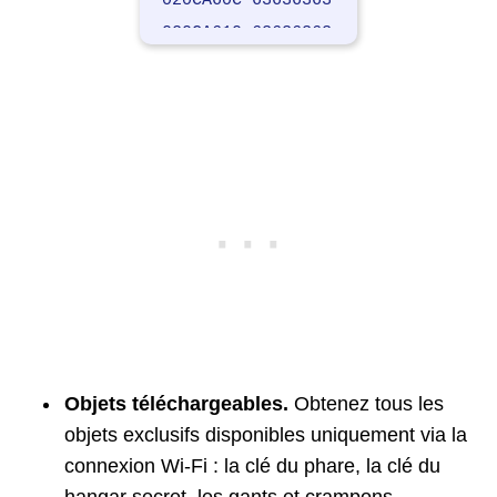
020CA60C 63636363
020CA610 63636363
120CA61A 00006363
020CA61C 63636363
220CA620 00000063
Objets téléchargeables.
Obtenez tous les
objets exclusifs disponibles uniquement via la
connexion Wi-Fi : la clé du phare, la clé du