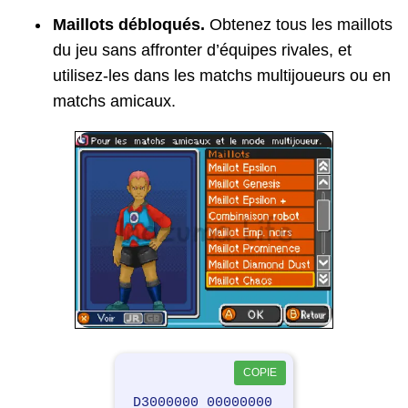
D2000000 00000000
Maillots débloqués.
Obtenez tous les maillots
C0000000 00000003
du jeu sans affronter d’équipes rivales, et
020CA524 32323232
utilisez-les dans les matchs multijoueurs ou en
DC000000 00000004
matchs amicaux.
D1000000 00000000
D3000000 00000000
120CA534 00003232
220CA539 00000032
120CA53A 00003232
020CA53C 32323232
220CA62F 00000032
120CA66A 00003232
D2000000 00000000
C0000000 0000000A
COPIE
020CA66C 32323232
D3000000 00000000
DC000000 00000004