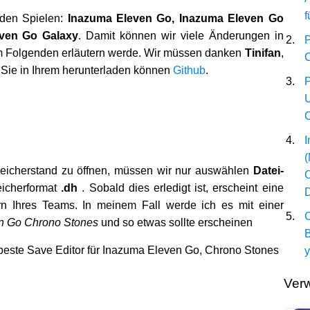
f
enden Spielen:
Inazuma Eleven Go, Inazuma Eleven Go
ven Go Galaxy
. Damit können wir viele Änderungen in
P
im Folgenden erläutern werde. Wir müssen danken
Tinifan
,
C
 Sie in Ihrem herunterladen können
Github
.
P
U
C
I
(
icherstand zu öffnen, müssen wir nur auswählen
Datei-
C
icherformat
.dh
. Sobald dies erledigt ist, erscheint eine
rn Ihres Teams. In meinem Fall werde ich es mit einer
C
n Go Chrono Stones
und so etwas sollte erscheinen
B
Verw