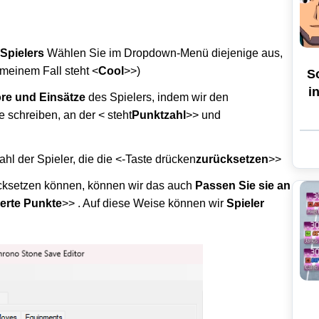
 Spielers
Wählen Sie im Dropdown-Menü diejenige aus,
 meinem Fall steht <
Cool
>>)
So
i
ore und Einsätze
des Spielers, indem wir den
 schreiben, an der < steht
Punktzahl
>> und
hl der Spieler, die die <-Taste drücken
zurücksetzen
>>
rücksetzen können, können wir das auch
Passen Sie sie an
ierte Punkte
>> . Auf diese Weise können wir
Spieler