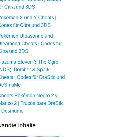
ür Citra und 3DS
okémon X und Y Cheats |
odes für Citra und 3DS
okémon Ultrasonne und
ltramond Cheats | Codes für
itra und 3DS
nazuma Eleven 3 The Ogre
NDS), Bomber & Spark
heats | Codes für DraStic und
DeSmuMe
heats Pokémon Negro 2 y
lanco 2 | Trucos para DraStic
y Desmume
andte Inhalte