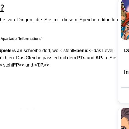
n?
he von Dingen, die Sie mit diesem Speichereditor tun
Apartado 'Informations'
D
Spielers an
schreibe dort, wo < steht
Ebene
>> das Level
öchten. Das Gleiche passiert mit dem
PTs
und
KP
Ja, Sie
< steht
FP
>> und <
T.P.
>>
I