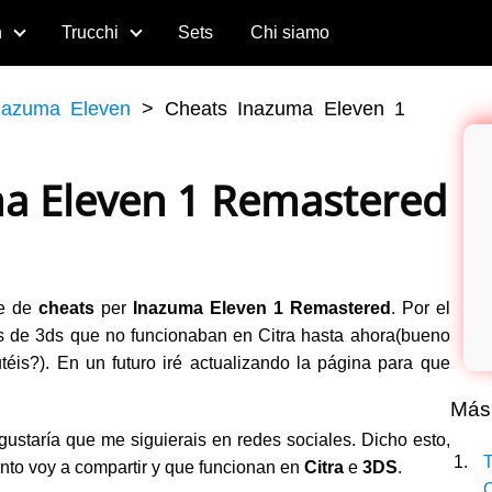
n
Trucchi
Sets
Chi siamo
nazuma Eleven
>
Cheats Inazuma Eleven 1
a Eleven 1 Remastered
ie de
cheats
per
Inazuma Eleven 1 Remastered
. Por el
s de 3ds que no funcionaban en Citra hasta ahora(bueno
téis?). En un futuro iré actualizando la página para que
Más
gustaría que me siguierais en redes sociales. Dicho esto,
T
nto voy a compartir y que funcionan en
Citra
e
3DS
.
O