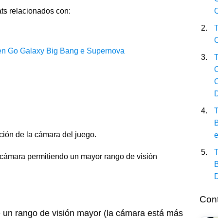
ats relacionados con:
C
T
C
even Go Galaxy Big Bang e Supernova
T
O
C
T
B
ción de la cámara del juego.
T
a cámara permitiendo un mayor rango de visión
B
Cont
e un rango de visión mayor (la cámara está más