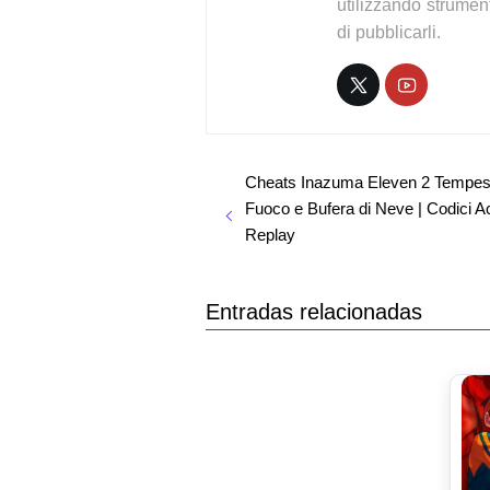
utilizzando strumen
di pubblicarli.
Cheats Inazuma Eleven 2 Tempest
Fuoco e Bufera di Neve | Codici A
Replay
Entradas relacionadas