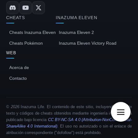
CHEATS
INAZUMA ELEVEN
Cheats Inazuma Eleven
Inazuma Eleven 2
Cheats Pokémon
Inazuma Eleven Victory Road
WEB
Acerca de
Contacto
日本語
Français
©
2026
Inazuma Life. El contenido de este sitio, incluyendo guías de
texto y códigos de cheats obtenidos mediante ingeniería inversa, está
Deutsch
publicado bajo licencia
CC BY-NC-SA 4.0 (Attribution-NonCommercial-
Italiano
ShareAlike 4.0 International)
. El uso no autorizado o sin el enlace de
atribución correspondiente ("dofollow") está prohibido.
English (UK)