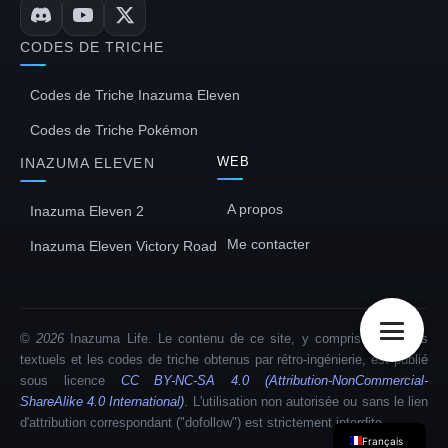
CODES DE TRICHE
Codes de Triche Inazuma Eleven
Codes de Triche Pokémon
WEB
INAZUMA ELEVEN
A propos
Inazuma Eleven 2
Me contacter
Inazuma Eleven Victory Road
日本語
Deutsch
©
2026
Inazuma Life. Le contenu de ce site, y compris les guides
Italiano
textuels et les codes de triche obtenus par rétro-ingénierie, est publié
English (UK)
sous licence
CC BY-NC-SA 4.0 (Attribution-NonCommercial-
ShareAlike 4.0 International)
. L'utilisation non autorisée ou sans le lien
Español
d'attribution correspondant ("dofollow") est strictement interdite
Français